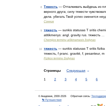
Тяжесть
— Отталкивать выйдешь из пл
8
верного друга; силу тяжести чувствов
дела. убегать Твой успех сменится не
Сонник
тяжесть
— sunkis statusas T sritis chemi
9
atitikmenys: angl. gravity rus. тяжесть …
Chemijos terminų aiškinamasis žodynas
тяжесть
— sunkis statusas T sritis fizika 
10
тяжесть, f pranc. gravité, f; pesanteur, m
Fizikos terminų žodynas
Страницы
Следующая
→
1
2
3
4
5
6
© Академик, 2000-2026
Обратная связь:
Техподдерж
👣 Путешествия