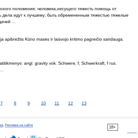
охого положения; человека,несущего тяжесть помощь от
ать дела идут к лучшему; быть обремененным тяжестью тяжелые
удачей …
ja apibrėžtis Kūno masės ir laisvojo kritimo pagreičio sandauga.
atitikmenys: angl. gravity vok. Schwere, f; Schwerkraft, f rus.
 …
7
8
9
10
11
12
13
ка
,
Реклама на сайте
18+