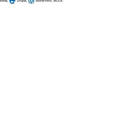
omla,
Drupal,
WordPress, MODx.