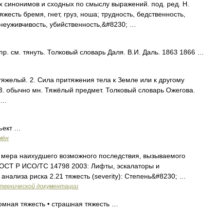
х синонимов и сходных по смыслу выражений. под. ред. Н.
яжесть бремя, гнет, груз, ноша; трудность, бедственность,
 неуживчивость, убийственность,&#8230; …
. см. тянуть. Толковый словарь Даля. В.И. Даль. 1863 1866 …
тяжелый. 2. Сила притяжения тела к Земле или к другому
 3. обычно мн. Тяжёлый предмет. Толковый словарь Ожегова.
 …
ъект …
мён
 мера наихудшего возможного последствия, вызываемого
ГОСТ Р ИСО/ТС 14798 2003: Лифты, эскалаторы и
нализа риска 2.21 тяжесть (severity): Степень&#8230; …
технической документации
омная тяжесть • страшная тяжесть …