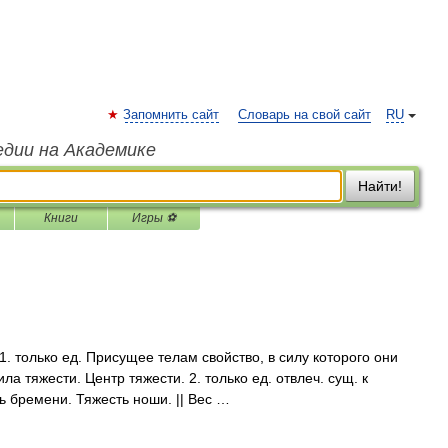
Запомнить сайт
Словарь на свой сайт
RU
едии на Академике
Найти!
Книги
Игры ⚽
 только ед. Присущее телам свойство, в силу которого они
ла тяжести. Центр тяжести. 2. только ед. отвлеч. сущ. к
ть бремени. Тяжесть ноши. || Вес …