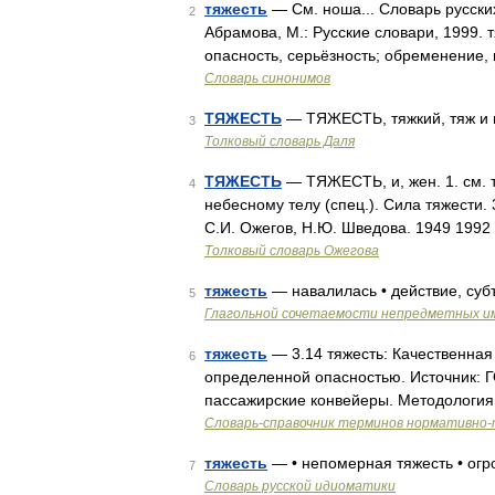
тяжесть
— См. ноша... Словарь русски
2
Абрамова, М.: Русские словари, 1999. т
опасность, серьёзность; обременение,
Словарь синонимов
ТЯЖЕСТЬ
— ТЯЖЕСТЬ, тяжкий, тяж и пр
3
Толковый словарь Даля
ТЯЖЕСТЬ
— ТЯЖЕСТЬ, и, жен. 1. см. 
4
небесному телу (спец.). Сила тяжести.
С.И. Ожегов, Н.Ю. Шведова. 1949 1992
Толковый словарь Ожегова
тяжесть
— навалилась • действие, суб
5
Глагольной сочетаемости непредметных и
тяжесть
— 3.14 тяжесть: Качественная
6
определенной опасностью. Источник: 
пассажирские конвейеры. Методология а
Словарь-справочник терминов нормативно-
тяжесть
— • непомерная тяжесть • огр
7
Словарь русской идиоматики